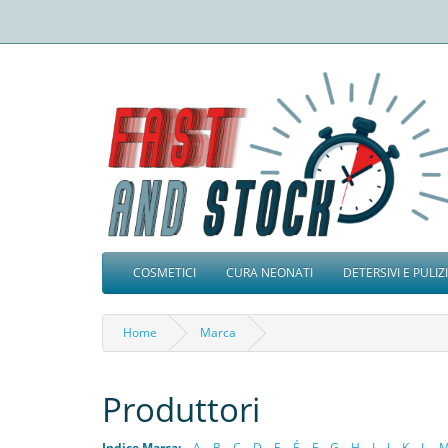
COSMETICI
CURA NEONATI
DETERSIVI E PULIZ
Home
Marca
Produttori
Indice Marca:
A
B
C
D
E
É
F
G
H
I
J
K
L