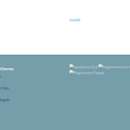
SHARP
 Cliente
i
 Sito
Regalo