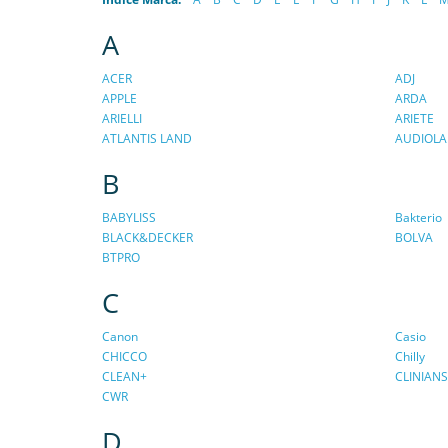
A
ACER
ADJ
APPLE
ARDA
ARIELLI
ARIETE
ATLANTIS LAND
AUDIOLA
B
BABYLISS
Bakterio
BLACK&DECKER
BOLVA
BTPRO
C
Canon
Casio
CHICCO
Chilly
CLEAN+
CLINIANS
CWR
D