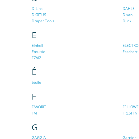
D-Link
DAHLE
DIGITUS
Dixan
Draper Tools
Duck
E
Einhell
ELECTRO
Emulsio
Esschert
EZVIZ
É
étoile
F
FAVORIT
FELLOWE
FM
FRESH N 
G
GAGGIA
Garnier