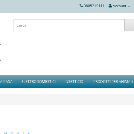
0805219111
Account
IA CASA
ELETTRODOMESTICI
INSETTICIDI
PRODOTTI PER ANIMALI
M
N
O
P
S
V