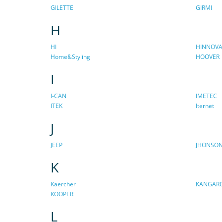
GILETTE
GIRMI
H
HI
HINNOVA
Home&Styling
HOOVER
I
I-CAN
IMETEC
ITEK
Iternet
J
JEEP
JHONSON
K
Kaercher
KANGAR
KOOPER
L