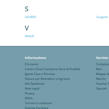
S
SAUBER
Saugella
V
VENUS
Informazione
Servizio
Chi siamo
Contattac
Come e Dove Comprare Stock di Prodotti
Resi
Igiene Casa e Persona
Mappa del
Fatture per Rivenditori e Ingrosso
Marchi
Info Spedizioni
Voucher 
Note legali
Speciali
Privacy
R.M.A.
Termini e condizioni
Diventa Fornitore