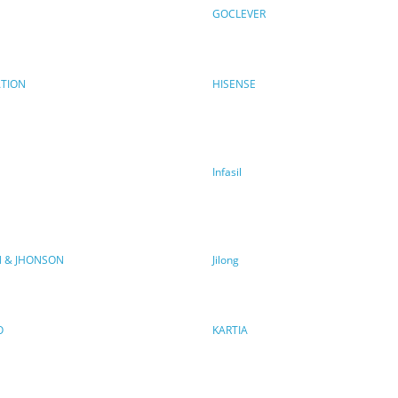
GOCLEVER
TION
HISENSE
Infasil
 & JHONSON
Jilong
O
KARTIA