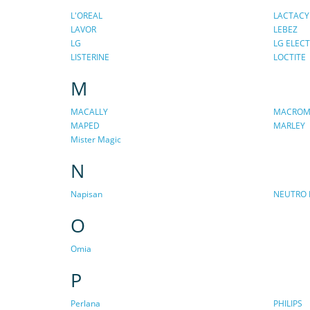
L'OREAL
LACTACY
LAVOR
LEBEZ
LG
LG ELEC
LISTERINE
LOCTITE
M
MACALLY
MACROM 
MAPED
MARLEY
Mister Magic
N
Napisan
NEUTRO 
O
Omia
P
Perlana
PHILIPS