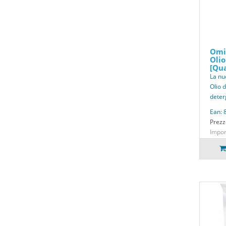
Omia
Olio
[Qua
La nu
Olio 
deter
Ean:
Prezz
Impon