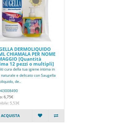
GELLA DERMOLIQUIDO
ML CHIAMALA PER NOME
MAGGIO [Quantità
ma 12 pezzi o multipli]
ti cura della tua igiene intima in
naturale e delicato con Saugella
liquido, de..
943008490
o: 6,75€
ibile: 5,53€
ACQUISTA