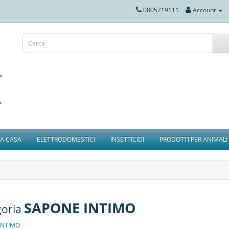
0805219111
Account
IA CASA
ELETTRODOMESTICI
INSETTICIDI
PRODOTTI PER ANIMALI
SAPONE INTIMO
goria
INTIMO