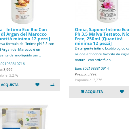
 - Intimo Eco Bio Con
Omia, Sapone Intimo Eco
 di Argan del Marocco
Ph 3.5 Malva Testato, Ni
ntità minima 12 pezzi]
Free, 250ml [Quantità
minima 12 pezzi]
ova formula dell'Intimo pH 5.5 con
Detergente intimo Ecobiologico c
di Argan del Marocco è un
azione antiodore favorita da ingre
gente dermo-liquido per ..
naturali con attività an..
 8021983810716
Ean: 8021983810914
o: 3,99€
Prezzo: 3,99€
ibile: 3,27€
Imponibile: 3,27€
ACQUISTA
ACQUISTA