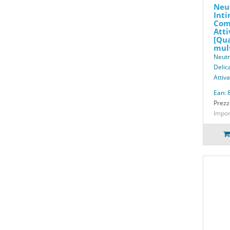
Neu
Inti
Com
Atti
[Qua
mult
Neutr
Delic
Attiv
Ean:
Prezz
Impon