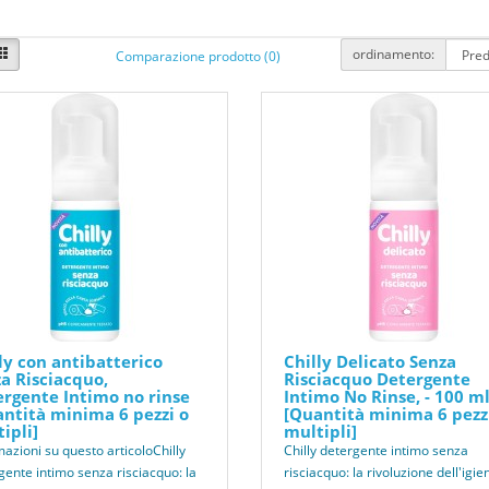
ordinamento:
Comparazione prodotto (0)
ly con antibatterico
Chilly Delicato Senza
a Risciacquo,
Risciacquo Detergente
rgente Intimo no rinse
Intimo No Rinse, - 100 m
ntità minima 6 pezzi o
[Quantità minima 6 pezz
ipli]
multipli]
mazioni su questo articoloChilly
Chilly detergente intimo senza
gente intimo senza risciacquo: la
risciacquo: la rivoluzione dell'igie