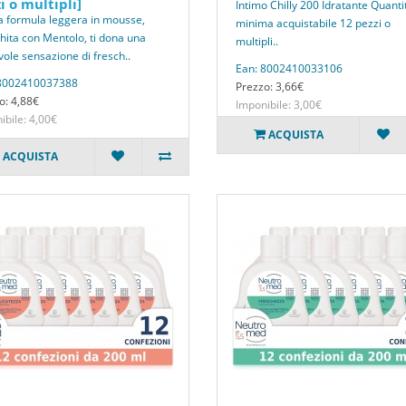
i o multipli]
Intimo Chilly 200 Idratante Quanti
a formula leggera in mousse,
minima acquistabile 12 pezzi o
chita con Mentolo, ti dona una
multipli..
vole sensazione di fresch..
Ean: 8002410033106
 8002410037388
Prezzo: 3,66€
o: 4,88€
Imponibile: 3,00€
ibile: 4,00€
ACQUISTA
ACQUISTA