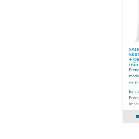
SAU
500
+ O
mini
Prendi
modo 
dermo
Ean: 
Prezz
Impon