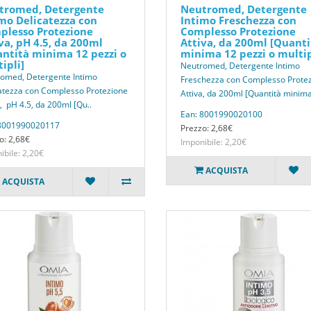
tromed, Detergente
Neutromed, Detergente
mo Delicatezza con
Intimo Freschezza con
plesso Protezione
Complesso Protezione
va, pH 4.5, da 200ml
Attiva, da 200ml [Quanti
ntità minima 12 pezzi o
minima 12 pezzi o multip
ipli]
Neutromed, Detergente Intimo
omed, Detergente Intimo
Freschezza con Complesso Prote
atezza con Complesso Protezione
Attiva, da 200ml [Quantità minima
a, pH 4.5, da 200ml [Qu..
Ean: 8001990020100
 8001990020117
Prezzo: 2,68€
o: 2,68€
Imponibile: 2,20€
ibile: 2,20€
ACQUISTA
ACQUISTA