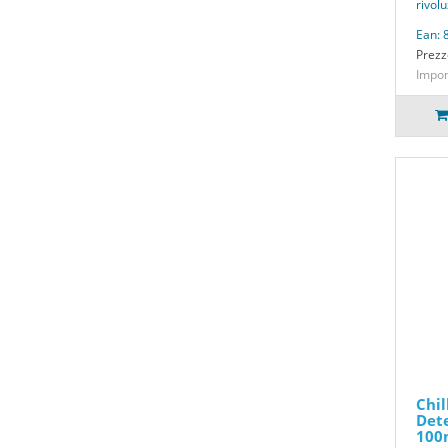
rivolu
Ean:
Prezz
Impon
Chil
Dete
100