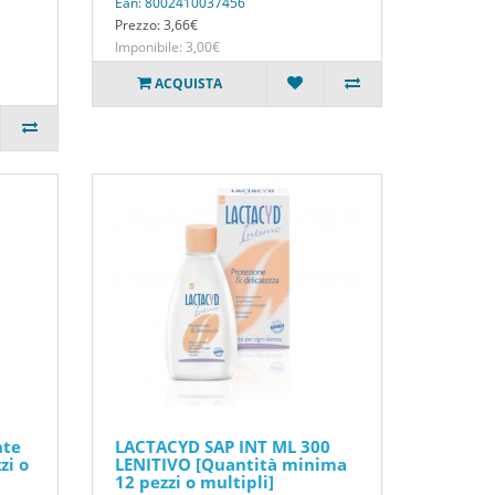
Ean: 8002410037456
Prezzo: 3,66€
Imponibile: 3,00€
ACQUISTA
nte
LACTACYD SAP INT ML 300
zi o
LENITIVO [Quantità minima
12 pezzi o multipli]