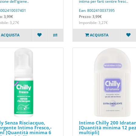
zione dell'igiene..
intima per farti sentire fresc..
 8002410037401
Ean: 8002410037395
o: 3,99€
Prezzo: 3,99€
ibile: 3,27€
Imponibile: 3,27€
ACQUISTA
ACQUISTA
ly Senza Risciacquo,
Intimo Chilly 200 Idrata
rgente Intimo Fresco,-
[Quantità minima 12 pez
ml [Quantità minima 6
multipli]