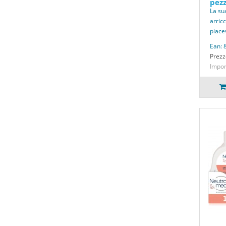
pezz
La su
arric
piace
Ean:
Prezz
Impon