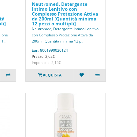
Neutromed, Detergente
Intimo Lenitivo con
Complesso Protezione Attiva
tà
da 200ml [Quantità minima
li]
12 pezzi o multipli]
Neutromed, Detergente Intimo Lenitivo
zione
con Complesso Protezione Attiva da
 1..
200ml [Quantità minima 12 p..
Ean: 8001990020124
Prezzo: 2,62€
Imponibile: 2,15€
ACQUISTA