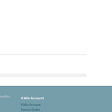
Il Mio Account
Il Mio Account
Storico Ordini