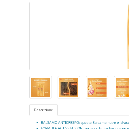
Descrizione
BALSAMO ANTICRESPO: questo Balsamo nutre e idrata*, 
FORMULA ACTIVE FUSION: Formula Active Fusion con un Mi