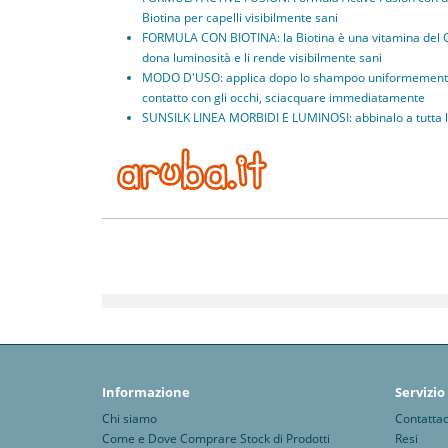
Biotina per capelli visibilmente sani
FORMULA CON BIOTINA: la Biotina è una vitamina del Grup
dona luminosità e li rende visibilmente sani
MODO D'USO: applica dopo lo shampoo uniformemente sul
contatto con gli occhi, sciacquare immediatamente
SUNSILK LINEA MORBIDI E LUMINOSI: abbinalo a tutta la 
Informazione
Servizio
Chi siamo
Contattac
Come e Dove Comprare Stock di Prodotti
Resi