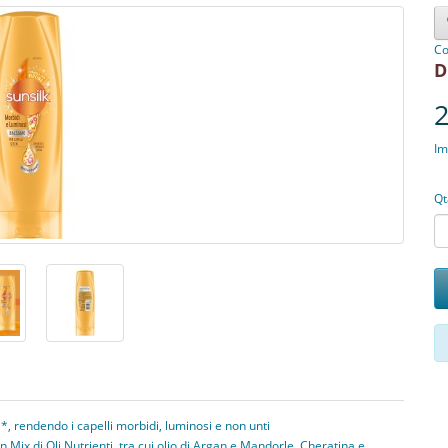
Co
D
2
Im
Qt
rendendo i capelli morbidi, luminosi e non unti
x di Oli Nutrienti, tra cui olio di Argan e Mandorle, Cheratina e