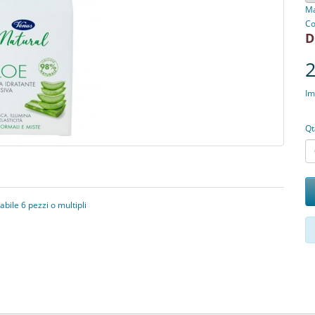
Ma
Co
D
2
Im
Qt
ile 6 pezzi o multipli