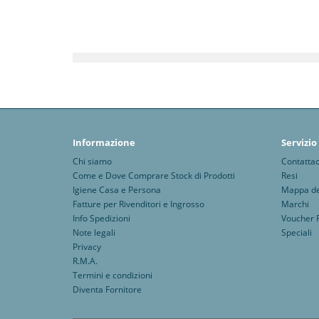
Informazione
Servizio
Chi siamo
Contattac
Come e Dove Comprare Stock di Prodotti
Resi
Igiene Casa e Persona
Mappa del
Fatture per Rivenditori e Ingrosso
Marchi
Info Spedizioni
Voucher 
Note legali
Speciali
Privacy
R.M.A.
Termini e condizioni
Diventa Fornitore