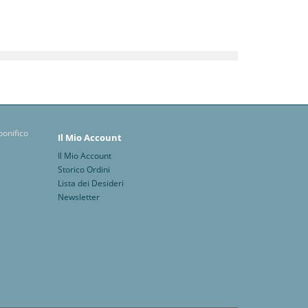
Il Mio Account
Il Mio Account
Storico Ordini
Lista dei Desideri
Newsletter