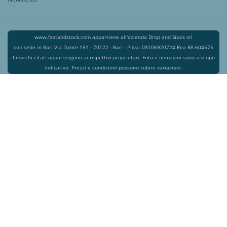
www.fastandstock.com appartiene all'azienda Drop and Stock srl
con sede in Bari Via Dante 191 - 70122 - Bari - P.iva: 08106920724 Rea BA-604575
I marchi citati appartengono ai rispettivi proprietari. Foto e immagini sono a scopo
indicativo. Prezzi e condizioni possono subire variazioni.